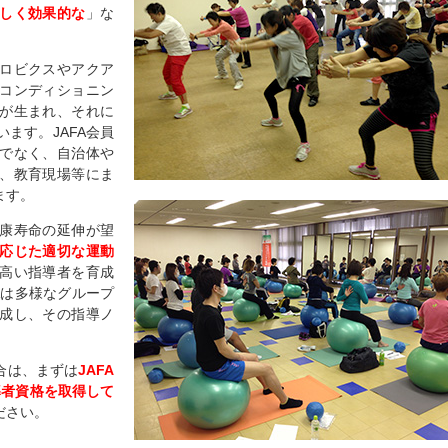
しく効果的な
」な
ロビクスやアクア
コンディショニン
が生まれ、それに
います。
JAFA
会員
でなく、自治体や
、教育現場等にま
ます。
康寿命の延伸が望
応じた適切な運動
高い指導者を育成
A
は多様なグループ
成し、その指導ノ
合は、まずは
JAFA
導者資格を取得して
ださい。