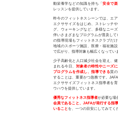
動栄養学などの知識を持ち
「
安全で楽
レッスンを提供
しています。
昨今のフィットネスシーンでは、エア
エクササイズをはじめ、ストレッチや
グ、ウォーキングなど、多様なニーズ
伴いさまざまなプログラムが普及して
の指導現場もフィットネスクラブだけ
地域のスポーツ施設、医療・福祉施設
で広がり、指導対象も幅広くなってい
少子高齢化と人口減少社会を迎え、健
まれる今日、
対象者の特性やニーズに
プログラムを作成し、指導できる
質の
することは、重要かつ急務です。
JAF
エクササイズフィットネス指導者を育
ウハウを提供しています。
優秀なフィットネス指導者
が必要な場
会員であること、
JAFA
が発行する指
いること
を、一つの目安にしてみてく